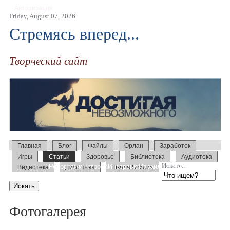
Авторизация
Friday, August 07, 2026
Стремясь вперед...
Творческий сайт
Главная
Блог
Файлы
Орлан
Заработок
Игры
Статьи
Здоровье
Библиотека
Аудиотека
Искать...
Репортажи
Петрова
Интервью
Израиль 2014
Усыновление
Видеотека
Дискотека
Школа Библии
Образование
Слово
Семинары
Фотогалерея