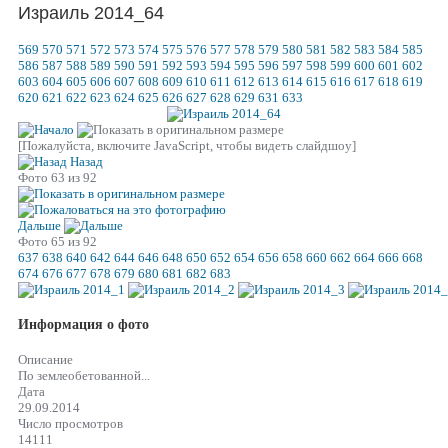
Израиль 2014_64
569
570
571
572
573
574
575
576
577
578
579
580
581
582
583
584
585
586
587
588
589
590
591
592
593
594
595
596
597
598
599
600
601
602
603
604
605
606
607
608
609
610
611
612
613
614
615
616
617
618
619
620
621
622
623
624
625
626
627
628
629
631
633
[Пожалуйста, включите JavaScript, чтобы видеть слайдшоу]
Назад
Фото 63 из 92
Дальше
Фото 65 из 92
637
638
640
642
644
646
648
650
652
654
656
658
660
662
664
666
668
674
676
677
678
679
680
681
682
683
Информация о фото
Описание
По землеобетованной...
Дата
29.09.2014
Число просмотров
14111