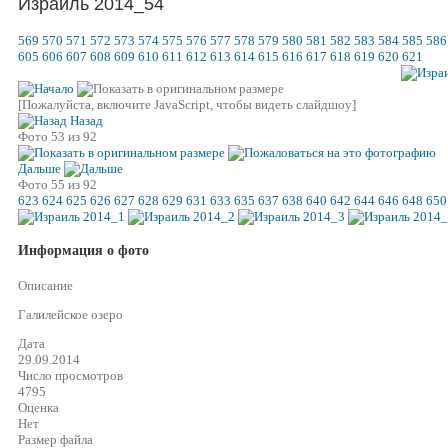
Израиль 2014_54
569
570
571
572
573
574
575
576
577
578
579
580
581
582
583
584
585
586
605
606
607
608
609
610
611
612
613
614
615
616
617
618
619
620
621
[Пожалуйста, включите JavaScript, чтобы видеть слайдшоу]
Назад
Фото 53 из 92
Дальше
Фото 55 из 92
623
624
625
626
627
628
629
631
633
635
637
638
640
642
644
646
648
650
Информация о фото
Описание
Галилейское озеро
Дата
29.09.2014
Число просмотров
4795
Оценка
Нет
Размер файла