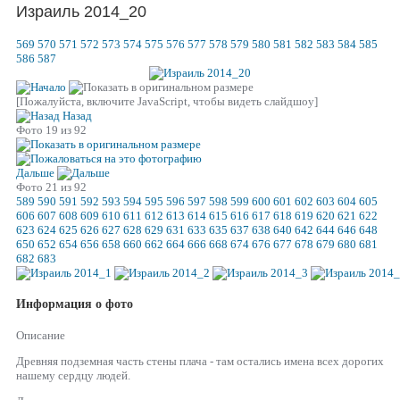
Израиль 2014_20
569
570
571
572
573
574
575
576
577
578
579
580
581
582
583
584
585
586
587
[Пожалуйста, включите JavaScript, чтобы видеть слайдшоу]
Назад
Фото 19 из 92
Дальше
Фото 21 из 92
589
590
591
592
593
594
595
596
597
598
599
600
601
602
603
604
605
606
607
608
609
610
611
612
613
614
615
616
617
618
619
620
621
622
623
624
625
626
627
628
629
631
633
635
637
638
640
642
644
646
648
650
652
654
656
658
660
662
664
666
668
674
676
677
678
679
680
681
682
683
Информация о фото
Описание
Древняя подземная часть стены плача - там остались имена всех дорогих
нашему сердцу людей.