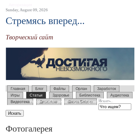
Авторизация
Sunday, August 09, 2026
Стремясь вперед...
Творческий сайт
Главная
Блог
Файлы
Орлан
Заработок
Игры
Статьи
Здоровье
Библиотека
Аудиотека
Искать...
Репортажи
Петрова
Интервью
Израиль 2014
Усыновление
Видеотека
Дискотека
Школа Библии
Образование
Слово
Семинары
Фотогалерея