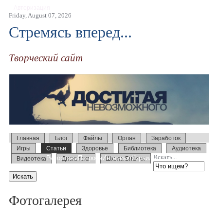
Авторизация
Friday, August 07, 2026
Стремясь вперед...
Творческий сайт
Главная
Блог
Файлы
Орлан
Заработок
Игры
Статьи
Здоровье
Библиотека
Аудиотека
Искать...
Репортажи
Петрова
Интервью
Израиль 2014
Усыновление
Видеотека
Дискотека
Школа Библии
Образование
Слово
Семинары
Фотогалерея