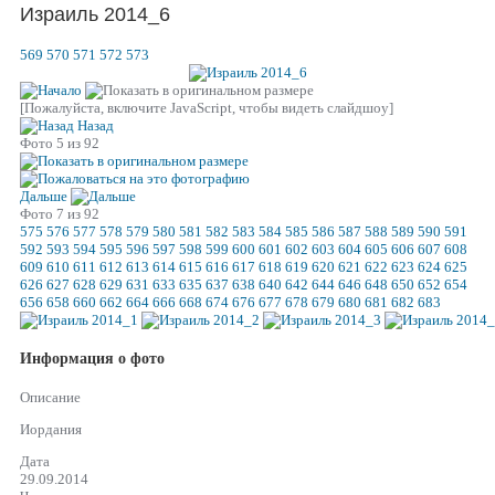
Израиль 2014_6
569
570
571
572
573
[Пожалуйста, включите JavaScript, чтобы видеть слайдшоу]
Назад
Фото 5 из 92
Дальше
Фото 7 из 92
575
576
577
578
579
580
581
582
583
584
585
586
587
588
589
590
591
592
593
594
595
596
597
598
599
600
601
602
603
604
605
606
607
608
609
610
611
612
613
614
615
616
617
618
619
620
621
622
623
624
625
626
627
628
629
631
633
635
637
638
640
642
644
646
648
650
652
654
656
658
660
662
664
666
668
674
676
677
678
679
680
681
682
683
Информация о фото
Описание
Иордания
Дата
29.09.2014