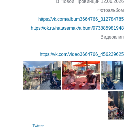
В Новой Провинции 12.06.2026
Фотоальбом
https://vk.com/album3664766_312784785
https://ok.ru/natasemak/album/973885981948
Видеоклип
https://vk.com/video3664766_456239625
Twitter