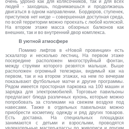
очень удобно как для колясочников, так и для всех
людей - заходишь, поднимаешься и продолжаешь
двигаться в одном направлении.
Бордюров, ступенек,
приступков нет нигде – совершенная доступная среда,
по всей территории можно проехать с любой коляской.
На втором этаже масса обзорных балконов как
внешних, так и во внутренний двор комплекса.
В уютной атмосфере
Помимо лифтов в «Новой провинции» есть
эскалатор и несколько лестниц. На первом этаже
посередине расположен многоструйный фонтан,
между струями которого резвятся малыши. Выше
расположен огромный телеэкран, видимый как на
первом, так и на втором этажах, на нем по вечерам
показывают футбольные матчи и другие программы.
Рядом имеется просторная парковка на 100 машин и
зарядка для электромобилей. Торговые павильоны
предлагают блюда различных кухонь, которые можно
попробовать за столиками на свежем воздухе под
навесами. Также в отдельных павильонах можно
приобрести косметику, одежду и ряд других товаров.
Есть доставка. На специальных площадках
занимаются с детьми и взрослыми, проводятся
увлекательные мастер-классы по живописи и другим