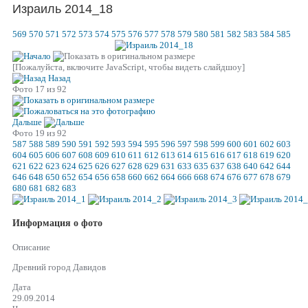
Израиль 2014_18
569
570
571
572
573
574
575
576
577
578
579
580
581
582
583
584
585
[Пожалуйста, включите JavaScript, чтобы видеть слайдшоу]
Назад
Фото 17 из 92
Дальше
Фото 19 из 92
587
588
589
590
591
592
593
594
595
596
597
598
599
600
601
602
603
604
605
606
607
608
609
610
611
612
613
614
615
616
617
618
619
620
621
622
623
624
625
626
627
628
629
631
633
635
637
638
640
642
644
646
648
650
652
654
656
658
660
662
664
666
668
674
676
677
678
679
680
681
682
683
Информация о фото
Описание
Древний город Давидов
Дата
29.09.2014