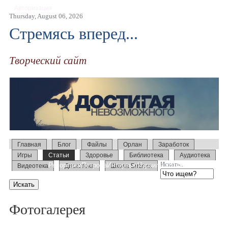
Авторизация
Thursday, August 06, 2026
Стремясь вперед...
Творческий сайт
Главная
Блог
Файлы
Орлан
Заработок
Игры
Статьи
Здоровье
Библиотека
Аудиотека
Искать...
Репортажи
Петрова
Интервью
Израиль 2014
Усыновление
Видеотека
Дискотека
Школа Библии
Образование
Слово
Семинары
Фотогалерея