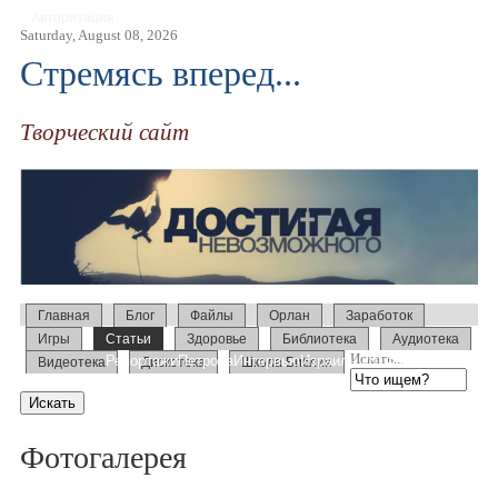
Авторизация
Saturday, August 08, 2026
Стремясь вперед...
Творческий сайт
Главная
Блог
Файлы
Орлан
Заработок
Игры
Статьи
Здоровье
Библиотека
Аудиотека
Искать...
Репортажи
Петрова
Интервью
Израиль 2014
Усыновление
Видеотека
Дискотека
Школа Библии
Образование
Слово
Семинары
Фотогалерея