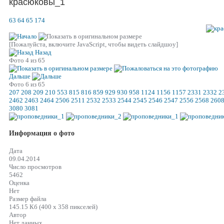
красюковы_1
63
64
65
174
[Пожалуйста, включите JavaScript, чтобы видеть слайдшоу]
Назад
Фото 4 из 65
Дальше
Фото 6 из 65
207
208
209
210
553
815
816
859
929
930
958
1124
1156
1157
2331
2332
2
2462
2463
2464
2506
2511
2532
2533
2544
2545
2546
2547
2556
2568
260
3080
3081
Информация о фото
Дата
09.04.2014
Число просмотров
5462
Оценка
Нет
Размер файла
145.15 Кб (400 x 358 пикселей)
Автор
Нет данных