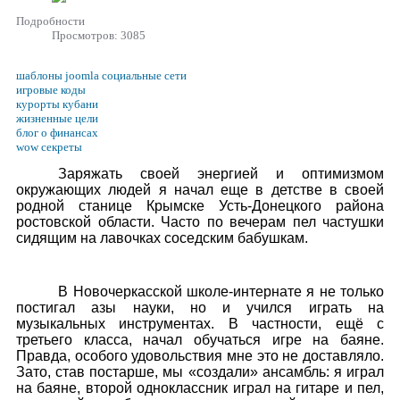
Подробности
Просмотров: 3085
шаблоны joomla социальные сети
игровые коды
курорты кубани
жизненные цели
блог о финансах
wow секреты
Заряжать своей энергией и оптимизмом
окружающих людей я начал еще в детстве в своей
родной станице Крымске Усть-Донецкого района
ростовской области. Часто по вечерам пел частушки
сидящим на лавочках соседским бабушкам.
В Новочеркасской школе-интернате я не только
постигал азы науки, но и учился играть на
музыкальных инструментах. В частности, ещё с
третьего класса, начал обучаться игре на баяне.
Правда, особого удовольствия мне это не доставляло.
Зато, став постарше, мы «создали» ансамбль: я играл
на баяне, второй одноклассник играл на гитаре и пел,