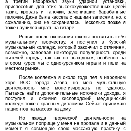
а третий изображал звуки ударной установки,
приспособив для этих высокохудожественных целей
тазик, кровать и тапочки, заменившие барабанные
палочки. Даже была кассета с нашими записями, но, к
сожалению, она не сохранилась. Несколько позже я
тоже научился играть на гитаре.
Решив после окончания школы посвятить себя
музыкальному творчеству, я поступил в Курский
музыкальный колледж, который закончил с отличием,
возможно, завоевав некоторую популярность среди
жителей города, так как по выходным, особенно на
втором курсе мы с однокурсником играли и пели на
местном рынке.
После колледжа я около года пел в народном
хоре ВОС города Азова, но мою музыкальную
деятельность мне монетизировать не удалось.
Пытаясь найти дополнительные источники дохода, я
поступил и окончил кисловодский медицинский
колледж тоже с красным дипломом. Сейчас принимаю
пациентов на массаж на дому.
Но жажда творческой деятельности на
музыкальном поприще у меня не пропала и в данный
момент я совмещаю свою массажную практику с