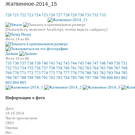
Жатвенное-2014_15
720
721
722
723
724
725
726
727
728
729
730
731
732
733
[Пожалуйста, включите JavaScript, чтобы видеть слайдшоу]
Назад
Фото 14 из 86
Дальше
Фото 16 из 86
735
736
737
738
739
740
741
742
743
744
745
746
747
748
749
750
751
752
753
754
755
756
757
758
759
760
761
762
763
764
765
766
767
768
769
770
771
772
773
774
775
776
777
778
779
780
781
782
783
784
785
786
787
788
789
790
791
792
793
794
795
796
797
798
799
800
801
802
803
804
805
Информация о фото
Дата
19.10.2014
Число просмотров
2883
Оценка
Нет