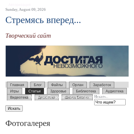
Авторизация
Sunday, August 09, 2026
Стремясь вперед...
Творческий сайт
Главная
Блог
Файлы
Орлан
Заработок
Игры
Статьи
Здоровье
Библиотека
Аудиотека
Искать...
Репортажи
Петрова
Интервью
Израиль 2014
Усыновление
Видеотека
Дискотека
Школа Библии
Образование
Слово
Семинары
Фотогалерея