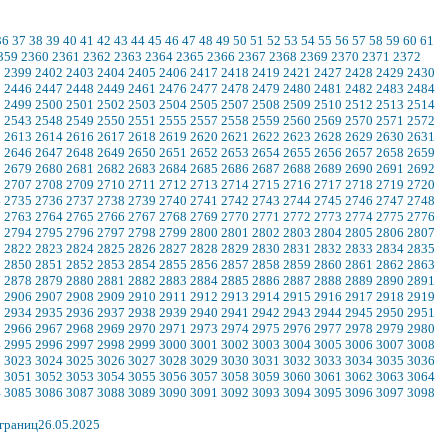
36
37
38
39
40
41
42
43
44
45
46
47
48
49
50
51
52
53
54
55
56
57
58
59
60
61
359
2360
2361
2362
2363
2364
2365
2366
2367
2368
2369
2370
2371
2372
8
2399
2402
2403
2404
2405
2406
2417
2418
2419
2421
2427
2428
2429
2430
5
2446
2447
2448
2449
2461
2476
2477
2478
2479
2480
2481
2482
2483
2484
8
2499
2500
2501
2502
2503
2504
2505
2507
2508
2509
2510
2512
2513
2514
2
2543
2548
2549
2550
2551
2555
2557
2558
2559
2560
2569
2570
2571
2572
2
2613
2614
2616
2617
2618
2619
2620
2621
2622
2623
2628
2629
2630
2631
5
2646
2647
2648
2649
2650
2651
2652
2653
2654
2655
2656
2657
2658
2659
8
2679
2680
2681
2682
2683
2684
2685
2686
2687
2688
2689
2690
2691
2692
6
2707
2708
2709
2710
2711
2712
2713
2714
2715
2716
2717
2718
2719
2720
4
2735
2736
2737
2738
2739
2740
2741
2742
2743
2744
2745
2746
2747
2748
2
2763
2764
2765
2766
2767
2768
2769
2770
2771
2772
2773
2774
2775
2776
3
2794
2795
2796
2797
2798
2799
2800
2801
2802
2803
2804
2805
2806
2807
1
2822
2823
2824
2825
2826
2827
2828
2829
2830
2831
2832
2833
2834
2835
9
2850
2851
2852
2853
2854
2855
2856
2857
2858
2859
2860
2861
2862
2863
7
2878
2879
2880
2881
2882
2883
2884
2885
2886
2887
2888
2889
2890
2891
5
2906
2907
2908
2909
2910
2911
2912
2913
2914
2915
2916
2917
2918
2919
3
2934
2935
2936
2937
2938
2939
2940
2941
2942
2943
2944
2945
2950
2951
5
2966
2967
2968
2969
2970
2971
2973
2974
2975
2976
2977
2978
2979
2980
4
2995
2996
2997
2998
2999
3000
3001
3002
3003
3004
3005
3006
3007
3008
2
3023
3024
3025
3026
3027
3028
3029
3030
3031
3032
3033
3034
3035
3036
0
3051
3052
3053
3054
3055
3056
3057
3058
3059
3060
3061
3062
3063
3064
4
3085
3086
3087
3088
3089
3090
3091
3092
3093
3094
3095
3096
3097
3098