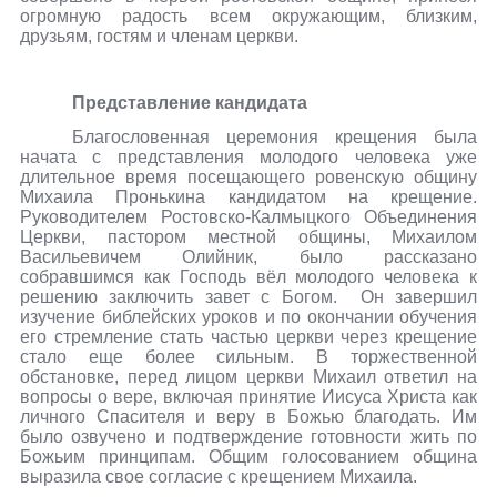
огромную радость всем окружающим, близким,
друзьям, гостям и членам церкви.
Представление кандидата
Благословенная церемония крещения была
начата с представления молодого человека уже
длительное время посещающего ровенскую общину
Михаила Пронькина кандидатом на крещение.
Руководителем Ростовско-Калмыцкого Объединения
Церкви, пастором местной общины, Михаилом
Васильевичем Олийник, было рассказано
собравшимся как Господь вёл молодого человека к
решению заключить завет с Богом.
Он завершил
изучение библейских уроков и по окончании обучения
его стремление стать частью церкви через крещение
стало еще более сильным. В торжественной
обстановке, перед лицом церкви Михаил ответил на
вопросы о вере, включая принятие Иисуса Христа как
личного Спасителя и веру в Божью благодать. Им
было озвучено и подтверждение готовности жить по
Божьим принципам. Общим голосованием община
выразила свое согласие с крещением Михаила.