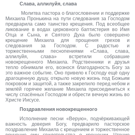
Слава, аллилуйя, слава
Молитва пастора о благословении и поддержке
Михаила Пронькина на пути следования за Господом
предварила само таинство крещения. Под всеобщее
ликование в водах церковного баптистерия во Имя
Отца и Сына, и Святого Духа было совершено
крещение Михаила для прощения грехов и
следования за Господом. С радостью и
торжественными песнопениями «Слава, слава,
аллилуйя, слава» встретили собравшие
новокрещенного Михаила. Родственники и друзья
тепло обнимали его, вознося благодарность Богу за
это важное событие. Оно привело к Господу ещё одну
драгоценную душу, открыло новую жизнь под Божьим
покровом и защитой, а также закрепило перед небом и
землёй горячее желание Михаила присоединиться к
числу спасённых Господом и обрести вечную жизнь во
Христе Иисусе.
Поздравления новокрещенного
Исполнение песни «Верую», подчёркивающей
важность доверия Богу, предварило пасторское
поздравление Михаила с крещением и торжественное
вручение ему свидетельства о крещении. Чтение