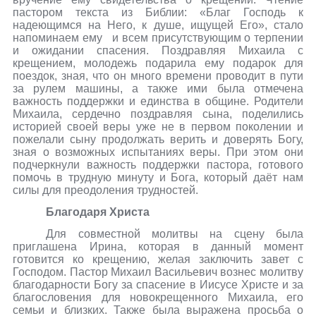
пастором текста из Библии: «Благ Господь к
надеющимся на Него, к душе, ищущей Его», стало
напоминаем ему
и всем присутствующим о терпении
и ожидании спасения. Поздравляя Михаила с
крещением, молодежь подарила ему подарок для
поездок, зная, что он много времени проводит в пути
за рулем машины, а также ими была отмечена
важность поддержки и единства в общине. Родители
Михаила, сердечно поздравляя сына, поделились
историей своей веры уже не в первом поколении и
пожелали сыну продолжать верить и доверять Богу,
зная о возможных испытаниях веры. При этом они
подчеркнули важность поддержки пастора, готового
помочь в трудную минуту и Бога, который даёт нам
силы для преодоления трудностей.
Благодаря Христа
Для совместной молитвы на сцену была
приглашена Ирина, которая в данный момент
готовится ко крещению, желая заключить завет с
Господом. Пастор Михаил Васильевич вознес молитву
благодарности Богу за спасение в Иисусе Христе и за
благословения для новокрещенного Михаила, его
семьи и близких. Также была выражена просьба о