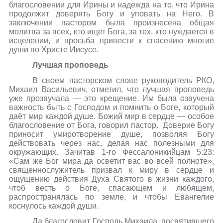
благословении для Ирины и надежда на то, что Ирина
продолжит доверять Богу и уповать на Него. В
заключении пастором была произнесена общая
молитва за всех, кто ищет Бога, за тех, кто нуждается в
исцелении, и просьба привести к спасению многие
души во Христе Иисусе.
Лучшая проповедь
В своем пасторском слове руководитель РКО,
Михаил Васильевич, отметил, что лучшая проповедь
уже прозвучала — это крещение. Им была озвучена
важность быть с Господом и помнить о Боге, который
даёт мир каждой душе. Божий мир в сердце — особое
благословение от Бога, говорил пастор.
Доверие Богу
приносит умиротворение душе, позволяя Богу
действовать через нас, делая нас полезными для
окружающих. Зачитав 1-го Фессалоникийцам 5:23:
«Сам же Бог мира да осветит вас во всей полноте»,
священнослужитель призвал к миру в сердце и
ощущению действия Духа Святого в жизни каждого,
чтоб весть о Боге, спасающем и любящем,
распространялась по земле, и чтобы Евангелие
коснулось каждой души.
Да благословит Господь Михаила, посвятившего