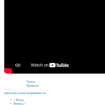
Twitter
Нравится
SocButtons v1.5
шаблоны joomla недвижимость
< Назад
Вперёд >