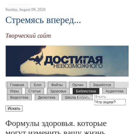
Авторизация
Sunday, August 09, 2026
Стремясь вперед...
Творческий сайт
Главная
Блог
Файлы
Орлан
Заработок
Игры
Статьи
Здоровье
Библиотека
Аудиотека
Искать...
Газеты
Книги года
Беседы
Видеотека
Дискотека
Школа Библии
Фотографии
Креационизм
Стихи
Периодика
Формулы здоровья. которые
могут изменить вашу жизнь