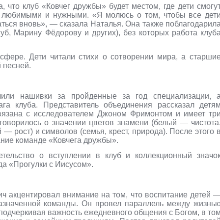
 что клуб «Ковчег дружбы» будет местом, где дети смогу
бя любимыми и нужными. «Я молюсь о том, чтобы все дет
ться вновь», — сказала Наталья. Она также поблагодарил
уб, Марину Фёдорову и других), без которых работа клуб
сфере. Дети читали стихи о сотворении мира, а старши
 песней.
чили нашивки за пройденные за год специализации, 
га клуба. Представитель объединения рассказал детя
связана с исследователем Джоном Фримонтом и имеет тр
говорилось о значении цветов знамени (белый — чистота
— рост) и символов (семья, крест, природа). После этого 
ание команде «Ковчега дружбы».
тельство о вступлении в клуб и коллекционный значо
да «Прогулки с Иисусом».
ич акцентировал внимание на том, что воспитание детей 
 назначенной команды. Он провел параллель между жизнь
подчеркивая важность ежедневного общения с Богом, в то