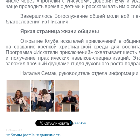
числе через «прогулки с Иисусом», доверия Ему и ув
чаще проводить время с детьми и рассказывать им о св
Завершилось Богослужение общей молитвой, пен
благословения из Писания.
Яркая страница жизни общины
Открытие Клуба искателей приключений в общи
на создание крепкой христианской среды для воспит
Программа «Искатели приключений» охватывает шесть л
и получение практических навыков-специализаций. Эт
заложил прочный фундамент для духовного роста подра
Наталья Семак, руководитель отдела информации
Нравится
SocButtons v1.5
шаблоны joomla недвижимость