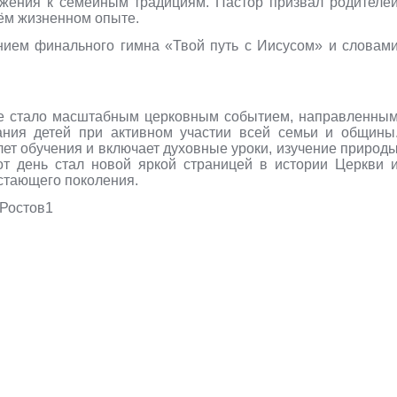
ажения к семейным традициям. Пастор призвал родителе
оём жизненном опыте.
ием финального гимна «Твой путь с Иисусом» и словам
не стало масштабным церковным событием, направленны
ания детей при активном участии всей семьи и общины
ет обучения и включает духовные уроки, изучение природ
от день стал новой яркой страницей в истории Церкви 
стающего поколения.
 Ростов1