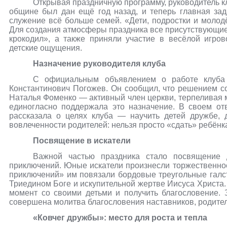
Открывая праздничную программу, руководитель к
общине был дан ещё год назад, и теперь главная за
служение всё больше семей. «Дети, подростки и моло
Для создания атмосферы праздника все присутствующие 
крокодил», а также приняли участие в весёлой игро
детские ощущения.
Назначение руководителя клуба
С официальным объявлением о работе клуба
Константинович Погожев. Он сообщил, что решением с
Наталья Фоменко — активный член церкви, терпеливая 
единогласно поддержала это назначение. В своем от
рассказала о целях клуба — научить детей дружбе, 
вовлеченности родителей: нельзя просто «сдать» ребёнк
Посвящение в искатели
Важной частью праздника стало посвящение 
приключений. Юные искатели произнесли торжественное
приключений» им повязали бордовые треугольные галст
Триедином Боге и искупительной жертве Иисуса Христа.
момент со своими детьми и получить благословение. 
совершена молитва благословения наставников, родител
«Ковчег дружбы»: место для роста и тепла