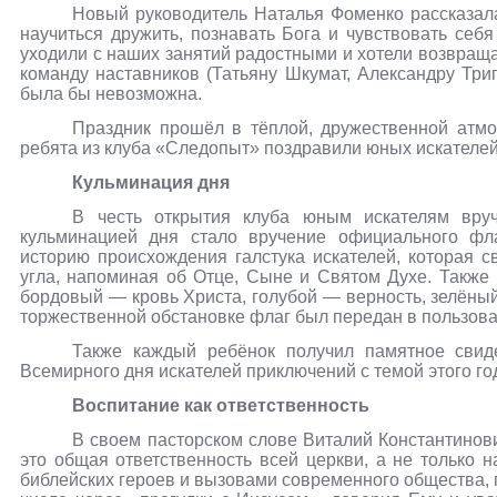
Новый руководитель Наталья Фоменко рассказала,
научиться дружить, познавать Бога и чувствовать се
уходили с наших занятий радостными и хотели возвраща
команду наставников (Татьяну Шкумат, Александру Триг
была бы невозможна.
Праздник прошёл в тёплой, дружественной атмо
ребята из клуба «Следопыт» поздравили юных искателей
Кульминация дня
В честь открытия клуба юным искателям вру
кульминацией дня стало вручение официального фла
историю происхождения галстука искателей, которая 
угла, напоминая об Отце, Сыне и Святом Духе. Также 
бордовый — кровь Христа, голубой — верность, зелёный 
торжественной обстановке флаг был передан в пользов
Также каждый ребёнок получил памятное свиде
Всемирного дня искателей приключений с темой этого го
Воспитание как ответственность
В своем пасторском слове Виталий Константинов
это общая ответственность всей церкви, а не только
библейских героев и вызовами современного общества, 