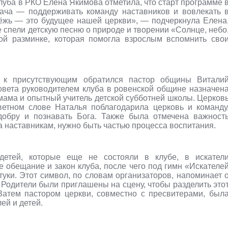
луба в РКО Елена Якимова отметила, что старт программе 
дача — поддерживать команду наставников и вовлекать 
дёжь — это будущее нашей церкви», — подчеркнула Елена
спели детскую песню о природе и творении «Солнце, небо
вой разминке, которая помогла взрослым вспомнить сво
 к присутствующим обратился пастор общины Витали
овета руководителем клуба в ровенской общине назначен
мама и опытный учитель детской субботней школы. Церков
ветном слове Наталья поблагодарила церковь и команду
добру и познавать Бога. Также была отмечена важност
а наставникам, нужно быть частью процесса воспитания.
детей, которые еще не состояли в клубе, в искател
 обещание и закон клуба, после чего под гимн «Искателе
уки. Этот символ, по словам организаторов, напоминает 
 Родители были приглашены на сцену, чтобы разделить это
Затем пастором церкви, совместно с пресвитерами, был
ей и детей.