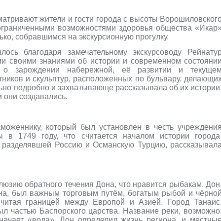
матривают жители и гости города с высоты Ворошиловског
с ограниченными возможностями здоровья общества «Икар
ко, собравшимся на экскурсионную прогулку.
лось благодаря замечательному экскурсоводу Рейнату
ми своими знаниями об истории и современном состояни
ав о зарождении набережной, её развитии и текуще
тников и скульптур, расположенных по бульвару. делающи
ьно подробно и захватывающе рассказывала об их истории
м они создавались.
аможеннику, который был установлен в честь учреждени
 в 1749 году, что считается началом истории города
, разделявшей Россию и Османскую Турцию, рассказывал
люзию обратного течения Дона, что нравится рыбакам. Дон
ана, был важным торговым путём, богатым рыбой и чёрно
считая границей между Европой и Азией. Город Танаис
ыл частью Баспорского царства. Название реки, возможно
значает «вода». Дон определил жизнь региона, и местны