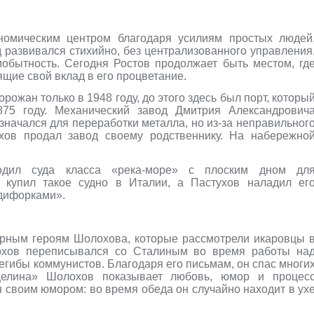
номическим центром благодаря усилиям простых людей
 развивался стихийно, без централизованного управления
мобытность. Сегодня Ростов продолжает быть местом, гд
щие свой вклад в его процветание.
ожан только в 1948 году, до этого здесь был порт, которы
875 году. Механический завод Дмитрия Александрович
значался для переработки металла, но из-за неправильног
ухов продал завод своему родственнику. На набережно
водил суда класса «река-море» с плоским дном дл
 купил такое судно в Италии, а Пастухов наладил ег
едифорками».
рным героям Шолохова, которые рассмотрели икаровцы 
олохов переписывался со Сталиным во время работы на
егибы коммунистов. Благодаря его письмам, он спас многи
целина» Шолохов показывает любовь, юмор и процес
 своим юмором: во время обеда он случайно находит в ух