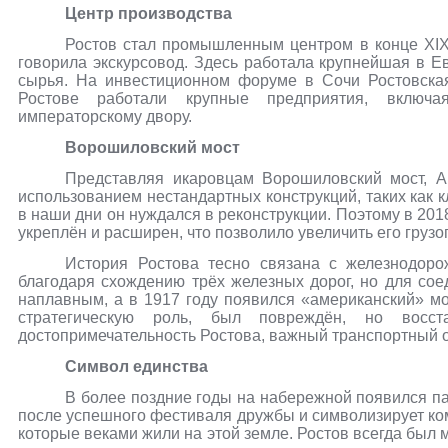
Центр производства
Ростов стал промышленным центром в конце XIX 
говорила экскурсовод. Здесь работала крупнейшая в Е
сырья. На инвестиционном форуме в Сочи Ростовска
Ростове работали крупные предприятия, включ
императорскому двору.
Ворошиловский мост
Представляя икаровцам Ворошиловский мост, А
использованием нестандартных конструкций, таких как к
в наши дни он нуждался в реконструкции. Поэтому в 2018
укреплён и расширен, что позволило увеличить его груз
История Ростова тесно связана с железнодор
благодаря схождению трёх железных дорог, но для со
наплавным, а в 1917 году появился «американский» м
стратегическую роль, был повреждён, но восс
достопримечательность Ростова, важный транспортный о
Символ единства
В более поздние годы на набережной появился п
после успешного фестиваля дружбы и символизирует ком
которые веками жили на этой земле. Ростов всегда был