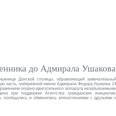
енника до Адмирала Ушакова
мчужнице Донской столицы, обрамляющей замечательны
кую часть, набережной имени Адмирала Федора Ушакова 2
поражением опорно-двигательного аппарата незабываемым
ена при поддержке Агентства гражданских инициатив
а, пообщались и обменялись впечатлениями с друзьями 