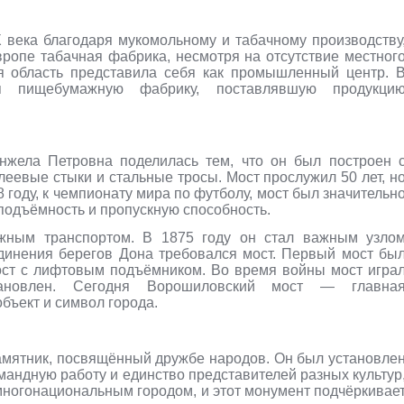
века благодаря мукомольному и табачному производству
вропе табачная фабрика, несмотря на отсутствие местног
я область представила себя как промышленный центр. 
ая пищебумажную фабрику, поставлявшую продукци
нжела Петровна поделилась тем, что он был построен 
леевые стыки и стальные тросы. Мост прослужил 50 лет, н
 году, к чемпионату мира по футболу, мост был значительн
оподъёмность и пропускную способность.
ожным транспортом. В 1875 году он стал важным узло
единения берегов Дона требовался мост. Первый мост бы
ост с лифтовым подъёмником. Во время войны мост игра
тановлен. Сегодня Ворошиловский мост — главна
бъект и символ города.
амятник, посвящённый дружбе народов. Он был установле
андную работу и единство представителей разных культур
 многонациональным городом, и этот монумент подчёркивае