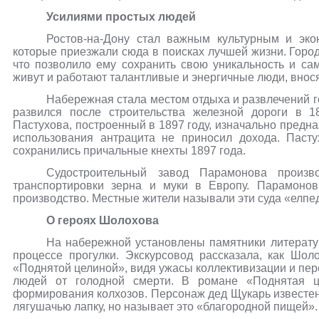
Усилиями простых людей
Ростов-на-Дону стал важным культурным и эко
которые приезжали сюда в поисках лучшей жизни. Город
что позволило ему сохранить свою уникальность и са
живут и работают талантливые и энергичные люди, внося
Набережная стала местом отдыха и развлечений гор
развился после строительства железной дороги в 1
Пастухова, построенный в 1897 году, изначально предна
использования антрацита не приносил дохода. Паст
сохранились причальные кнехты 1897 года.
Судостроительный завод Парамонова произ
транспортировки зерна и муки в Европу. Парамонов
производство. Местные жители называли эти суда «елп
О героях Шолохова
На набережной установлены памятники литерату
процессе прогулки. Экскурсовод рассказала, как Ш
«Поднятой целиной», видя ужасы коллективизации и пер
людей от голодной смерти. В романе «Поднятая 
формирования колхозов. Персонаж дед Щукарь известен
лягушачью лапку, но называет это «благородной пищей».