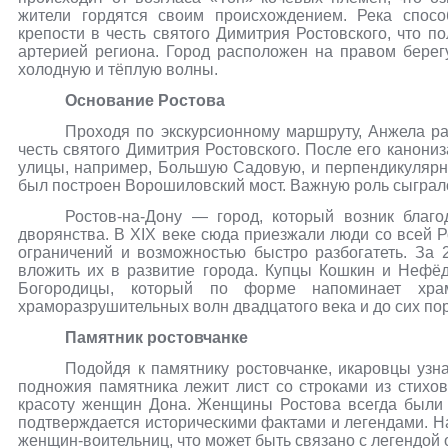
жители гордятся своим происхождением. Река спосо
крепости в честь святого Димитрия Ростовского, что п
артерией региона. Город расположен на правом берегу
холодную и тёплую волны.
Основание Ростова
Проходя по экскурсионному маршруту, Анжела ра
честь святого Димитрия Ростовского. После его канони
улицы, например, Большую Садовую, и перпендикулярн
был построен Ворошиловский мост. Важную роль сыграл
Ростов-на-Дону — город, который возник благо
дворянства. В XIX веке сюда приезжали люди со всей 
ограничений и возможностью быстро разбогатеть. За 
вложить их в развитие города. Купцы Кошкин и Нефё
Богородицы, который по форме напоминает хра
храморазрушительных волн двадцатого века и до сих по
Памятник ростовчанке
Подойдя к памятнику ростовчанке, икаровцы узн
подножия памятника лежит лист со строками из стихов
красоту женщин Дона. Женщины Ростова всегда были 
подтверждается историческими фактами и легендами. Н
женщин-воительниц, что может быть связано с легендой 