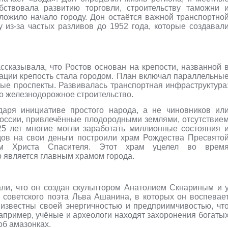
бствовала развитию торговли, строительству таможни 
оложило начало городу. Дон остаётся важной транспортно
 из-за частых разливов до 1952 года, которые создавал
ссказывала, что Ростов основан на крепости, названной 
зации крепость стала городом. План включал параллельны
ые проспекты. Развивалась транспортная инфраструктура
о железнодорожное строительство.
даря инициативе простого народа, а не чиновников ил
России, привлечённые плодородными землями, отсутствие
25 лет многие могли заработать миллионные состояния 
дов на свои деньги построили храм Рождества Пресвято
м Христа Спасителя. Этот храм уцелел во врем
р является главным храмом города.
али, что он создан скульптором Анатолием Скнариным и 
 советского поэта Льва Ашанина, в которых он воспевае
известны своей энергичностью и предприимчивостью, чт
апример, учёные и археологи находят захоронения богаты
об амазонках.