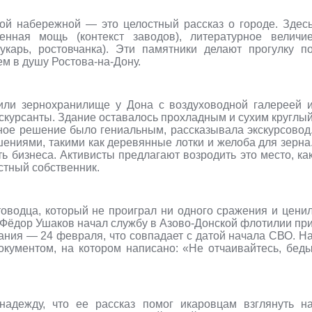
ой набережной — это целостный рассказ о городе. Здес
енная мощь (контекст заводов), литературное величи
карь, ростовчанка). Эти памятники делают прогулку п
м в душу Ростова-на-Дону.
или зернохранилище у Дона с воздуховодной галереей 
кскурсанты. Здание оставалось прохладным и сухим круглы
ное решение было гениальным, рассказывала экскурсовод
ниями, такими как деревянные лотки и желоба для зерна
ь бизнеса. Активисты предлагают возродить это место, ка
стный собственник.
товодца, который не проиграл ни одного сражения и цени
 Фёдор Ушаков начал службу в Азово-Донской флотилии пр
тания — 24 февраля, что совпадает с датой начала СВО. Н
кументом, на котором написано: «Не отчаивайтесь, бед
надежду, что ее рассказ помог икаровцам взглянуть н