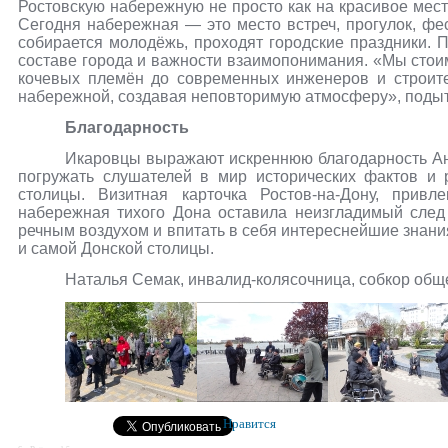
Ростовскую набережную не просто как на красивое мест
Сегодня набережная — это место встреч, прогулок, ф
собирается молодёжь, проходят городские праздники.
составе города и важности взаимопонимания. «Мы стоим
кочевых племён до современных инженеров и строите
набережной, создавая неповторимую атмосферу», поды
Благодарность
Икаровцы выражают искреннюю благодарность Ан
погружать слушателей в мир исторических фактов и 
столицы. Визитная карточка Ростов-на-Дону, привл
набережная тихого Дона оставила неизгладимый след
речным воздухом и впитать в себя интереснейшие знани
и самой Донской столицы.
Наталья Семак, инвалид-колясочница, собкор общ
Нравится