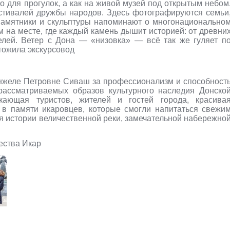
о для прогулок, а как на живой музей под открытым небом
естивалей дружбы народов. Здесь фотографируются семьи
 Памятники и скульптуры напоминают о многонационально
 на месте, где каждый камень дышит историей: от древни
лей. Ветер с Дона — «низовка» — всё так же гуляет п
тожила экскурсовод
желе Петровне Сиваш за профессионализм и способност
рассматриваемых образов культурного наследия Донско
екающая туристов, жителей и гостей города, красива
 в памяти икаровцев, которые смогли напитаться свежи
я истории величественной реки, замечательной набережно
ества Икар