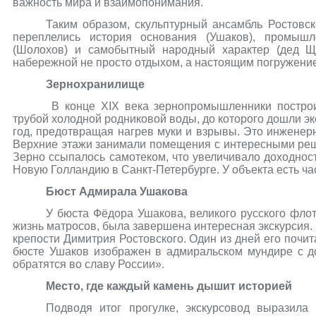
важность мира и взаимопонимания.
Таким образом, скульптурный ансамбль Ростовск
переплелись история основания (Ушаков), промышл
(Шолохов) и самобытный народный характер (дед Щу
набережной не просто отдыхом, а настоящим погружение
Зернохранилище
В конце XIX века зернопромышленники постро
трубой холодной родниковой воды, до которого дошли э
год, предотвращая нагрев муки и взрывы. Это инженер
Верхние этажи занимали помещения с интересными реше
Зерно ссыпалось самотеком, что увеличивало доходност
Новую Голландию в Санкт-Петербурге. У объекта есть ча
Бюст Адмирала Ушакова
У бюста Фёдора Ушакова, великого русского фло
жизнь матросов, была завершена интересная экскурсия.
крепости Димитрия Ростовского. Один из дней его почи
бюсте Ушаков изображен в адмиральском мундире с до
обратятся во славу России».
Место, где каждый камень дышит историей
Подводя итог прогулке, экскурсовод выразила 