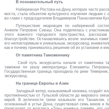
В познавательный путь
Набережная Ростова-на-Дону, которую часто расс
моста, стала объектом культурного изучения людьми 
во главе с председателем Владимиром Панасовичем Кузь
Путешествие икаровцев по набережной состоя
Анжеле Петровне Сиваш. Она поделилась с участника
этого важного городского пространства, рассказ
благоустройстве. Останавливаясь возле значимых памя
его неповторимым и уникальным, экскурсовод. внимател
как и почему принималось решение об их установке и ке
От памятника Таможеннику
Свой путь экскурсанты начали от памятника т
таможни по указу императрицы Елизаветы Петровны
Государственная граница проходила по реке Темерник
экскурсовод.
На границе Европы и Азии
Западный ветер, называемый низовка, создаёт ил
протяжённостью от Тульской области до мирового оке
икрой. В античности греки называли его Танаисом, 
основанный в устье Дона, существовал семь веков и б
происходит от возгласа «Тон» кочевых племён, что о