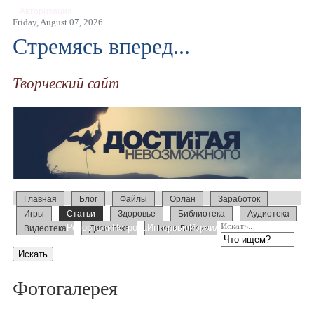
Авторизация
Friday, August 07, 2026
Стремясь вперед...
Творческий сайт
Главная
Блог
Файлы
Орлан
Заработок
Игры
Статьи
Здоровье
Библиотека
Аудиотека
Искать...
Репортажи
Петрова
Интервью
Израиль 2014
Усыновление
Видеотека
Дискотека
Школа Библии
Образование
Слово
Семинары
Фотогалерея