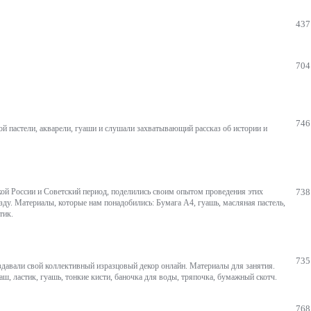
437
704
746
 пастели, акварели, гуаши и слушали захватывающий рассказ об истории и
ой России и Советский период, поделились своим опытом проведения этих
738
ду. Материалы, которые нам понадобились: Бумага А4, гуашь, масляная пастель,
тик.
735
Создавали свой коллективный изразцовый декор онлайн. Материалы для занятия.
ш, ластик, гуашь, тонкие кисти, баночка для воды, тряпочка, бумажный скотч.
768