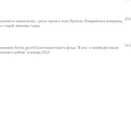
453
унулись в запахи весны – рисуя сирень в стиле Врубеля. Понадобились материалы;
а с водой, тряпочка, гуашь.
513
минанием Клуба друзей Благотворительного фонда "Я есть" и онлайн-фестиваля
оветского района" за январь 2022г