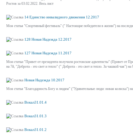
Ростов за 03.02.2022. Весь лист
14 Единство инвалидного движения 12.2017
Моя статья "Спортивный фестиваль" (" Настоящие победители в жизни") на последн
128 Новая Надежда 12.2017
127 Новая Надежда 11.2017
Мои статьи "Привет от президента получили ростовские адвентисты" (Привет от Пре
на 7й, "Доброта - это свет и тепло" (" Доброта - это свет и тепло. За чашкой чая") на 
Новая Надежда 10.2017
Моя статья "Благодарность Богу и людям" ("Удивительные люди: новая коляска") на
Вокал31.01.4
Вокал31.01.3
Вокал31.01.2