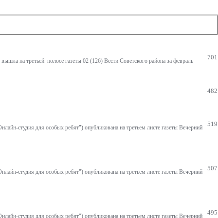
701
вышла на третьей полосе газеты 02 (126) Вести Советского района за февраль
482
519
нлайн-студия для особых ребят") опубликована на третьем листе газеты Вечерний
507
нлайн-студия для особых ребят") опубликована на третьем листе газеты Вечерний
495
нлайн-студия для особых ребят") опубликована на третьем листе газеты Вечерний