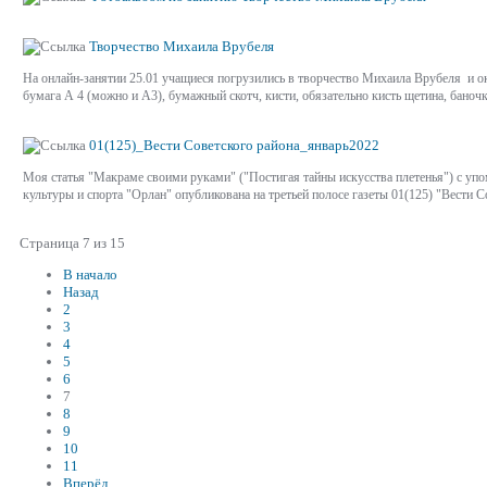
Творчество Михаила Врубеля
На онлайн-занятии 25.01 учащиеся погрузились в творчество Михаила Врубеля и ок
бумага А 4 (можно и А3), бумажный скотч, кисти, обязательно кисть щетина, баночк
01(125)_Вести Советского района_январь2022
Моя статья "Макраме своими руками" ("Постигая тайны искусства плетенья") с упо
культуры и спорта "Орлан" опубликована на третьей полосе газеты 01(125) "Вести С
Страница 7 из 15
В начало
Назад
2
3
4
5
6
7
8
9
10
11
Вперёд