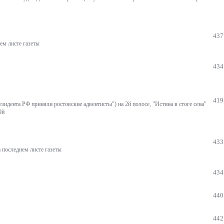
437
ем листе газеты
434
419
зидента РФ приняли ростовские адвентисты") на 2й полосе, "Истина в стоге сена"
9й
433
 последнем листе газеты
434
440
442