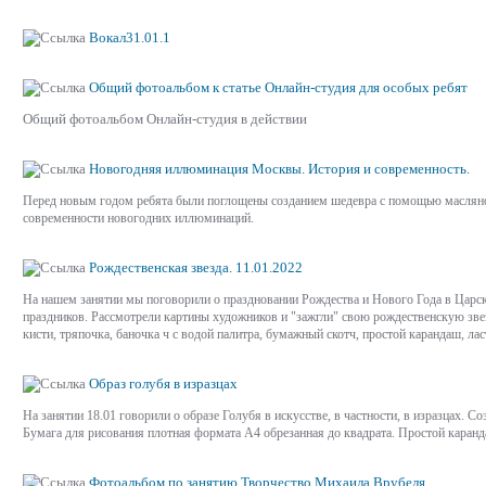
Вокал31.01.1
Общий фотоальбом к статье Онлайн-студия для особых ребят
Общий фотоальбом Онлайн-студия в действии
Новогодняя иллюминация Москвы. История и современность.
Перед новым годом ребята были поглощены созданием шедевра с помощью масляной
современности новогодних иллюминаций.
Рождественская звезда. 11.01.2022
На нашем занятии мы поговорили о праздновании Рождества и Нового Года в Царск
праздников. Рассмотрели картины художников и "зажгли" свою рождественскую звез
кисти, тряпочка, баночка ч с водой палитра, бумажный скотч, простой карандаш, лас
Образ голубя в изразцах
На занятии 18.01 говорили о образе Голубя в искусстве, в частности, в изразцах. 
Бумага для рисования плотная формата А4 обрезанная до квадрата. Простой каранда
Фотоальбом по занятию Творчество Михаила Врубеля